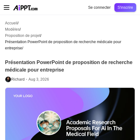
AiPPT Classic
AiPPT Flow
AiPPT Visual
Tarification
Modèles
Éducation
Ens
Se connecter
S'inscrire
Accueil
/
Modèles
/
Proposition de projet
/
Présentation PowerPoint de proposition de recherche médicale pour
entreprise
/
Présentation PowerPoint de proposition de recherche
médicale pour entreprise
Richard・
Aug 3, 2026