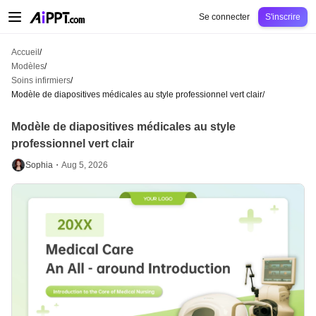
AiPPT Classic
AiPPT Flow
AiPPT Visual
Tarification
Modèles
Éducation
Ens
Se connecter
S'inscrire
Accueil
/
Modèles
/
Soins infirmiers
/
Modèle de diapositives médicales au style professionnel vert clair
/
Modèle de diapositives médicales au style
professionnel vert clair
Sophia・
Aug 5, 2026