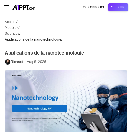
AiPPT Classic
AiPPT Flow
AiPPT Visual
Tarification
Modèles
Éducation
Ens
Se connecter
S'inscrire
Accueil
/
Modèles
/
Sciences
/
Applications de la nanotechnologie
/
Applications de la nanotechnologie
Richard・
Aug 8, 2026