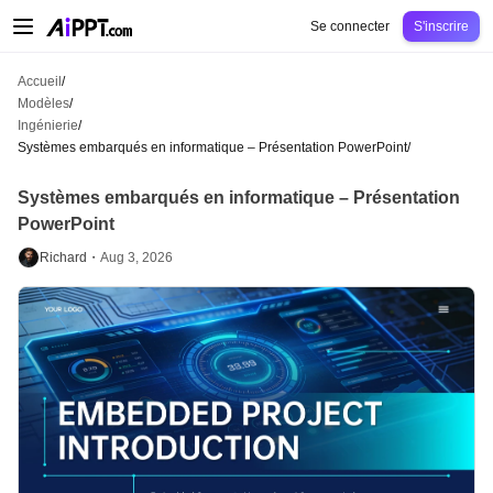
AiPPT Classic
AiPPT Flow
AiPPT Visual
Tarification
Modèles
Éducation
Ens
Se connecter
S'inscrire
Accueil
/
Modèles
/
Ingénierie
/
Systèmes embarqués en informatique – Présentation PowerPoint
/
Systèmes embarqués en informatique – Présentation
PowerPoint
Richard・
Aug 3, 2026