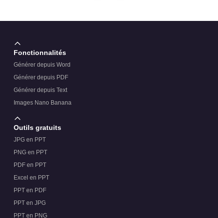
projets ?
Fonctionnalités
Générer depuis Word
Générer depuis PDF
Générer depuis Text
Images Nano Banana
Outils gratuits
JPG en PPT
PNG en PPT
PDF en PPT
Excel en PPT
PPT en PDF
PPT en JPG
PPT en PNG