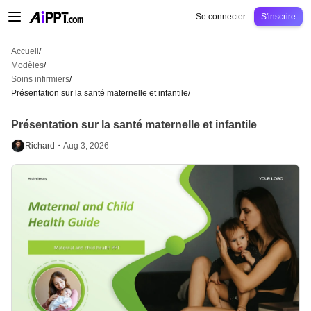
AiPPT Classic
AiPPT Flow
AiPPT Visual
Tarification
Modèles
Éducation
Ens
Se connecter
S'inscrire
Accueil
/
Modèles
/
Soins infirmiers
/
Présentation sur la santé maternelle et infantile
/
Présentation sur la santé maternelle et infantile
Richard・
Aug 3, 2026