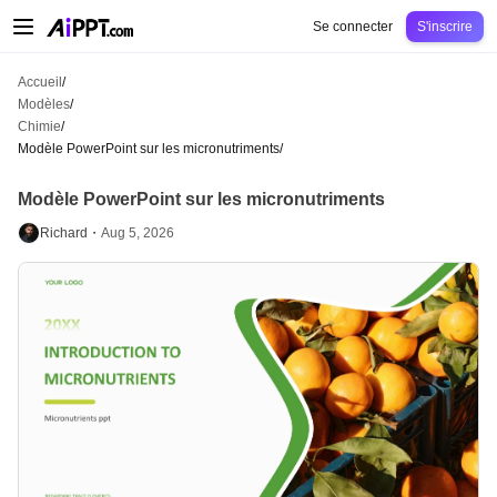
AiPPT Classic
AiPPT Flow
AiPPT Visual
Tarification
Modèles
Éducation
Ens
Se connecter
S'inscrire
Accueil
/
Modèles
/
Chimie
/
Modèle PowerPoint sur les micronutriments
/
Modèle PowerPoint sur les micronutriments
Richard・
Aug 5, 2026