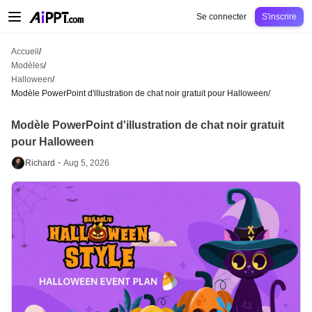
AiPPT Classic
AiPPT Flow
AiPPT Visual
Tarification
Modèles
Éducation
Ens
Se connecter
S'inscrire
Accueil
/
Modèles
/
Halloween
/
Modèle PowerPoint d'illustration de chat noir gratuit pour Halloween
/
Modèle PowerPoint d'illustration de chat noir gratuit
pour Halloween
Richard・
Aug 5, 2026