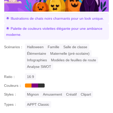
🌟 Illustrations de chats noirs charmants pour un look unique.
🌟 Palette de couleurs violettes élégante pour une ambiance
moderne.
Scénarios：
Halloween
Famille
Salle de classe
Élémentaire
Maternelle (pré-scolaire)
Infographies
Modèles de feuilles de route
Analyse SWOT
Ratio：
16:9
Couleurs：
orange
purple
black
Styles：
Mignon
Amusement
Créatif
Clipart
Types：
AiPPT Classic