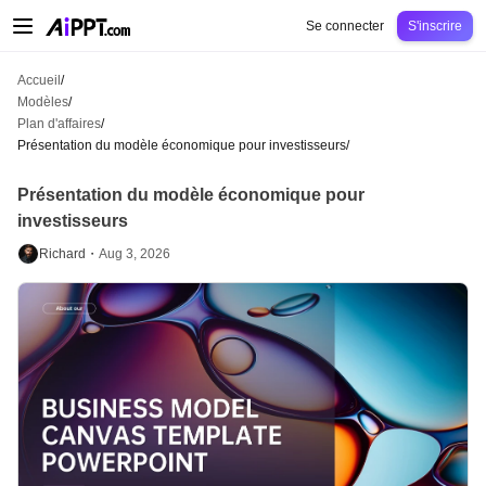
AiPPT Classic
AiPPT Flow
AiPPT Visual
Tarification
Modèles
Éducation
Ens
Se connecter
S'inscrire
Accueil
/
Modèles
/
Plan d'affaires
/
Présentation du modèle économique pour investisseurs
/
Présentation du modèle économique pour
investisseurs
Richard・
Aug 3, 2026