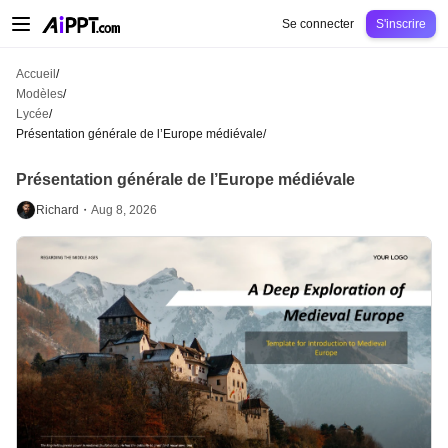
AiPPT Classic
AiPPT Flow
AiPPT Visual
Tarification
Modèles
Éducation
Ens
Se connecter
S'inscrire
Accueil
/
Modèles
/
Lycée
/
Présentation générale de l’Europe médiévale
/
Présentation générale de l’Europe médiévale
Richard・
Aug 8, 2026