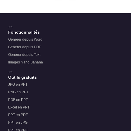
Puis‑je utiliser des photos modernes avec ce design
rustique ?
Fonctionnalités
Générer depuis Word
Générer depuis PDF
Générer depuis Text
Images Nano Banana
Outils gratuits
JPG en PPT
PNG en PPT
PDF en PPT
Excel en PPT
PPT en PDF
PPT en JPG
PPT en PNG