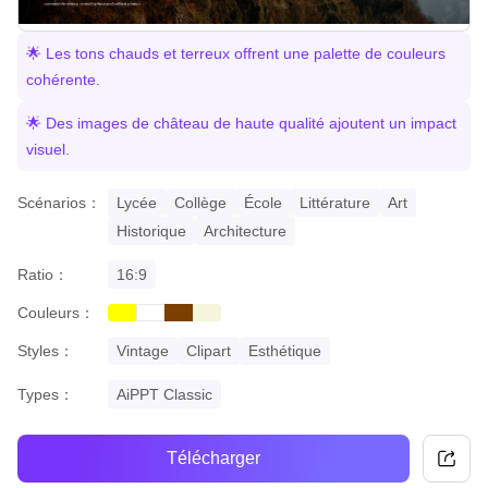
🌟 Les tons chauds et terreux offrent une palette de couleurs
cohérente.
🌟 Des images de château de haute qualité ajoutent un impact
visuel.
Scénarios：
Lycée
Collège
École
Littérature
Art
Historique
Architecture
Ratio：
16:9
Couleurs：
yellow
brown
beige
white
Styles：
Vintage
Clipart
Esthétique
Types：
AiPPT Classic
Télécharger