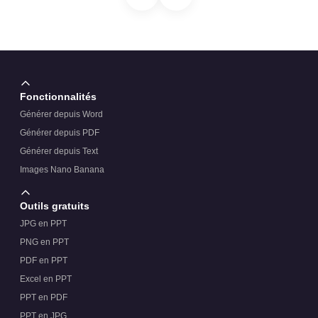
organigramme circulaire ?
Les icônes sont-elles incluses dans le modèle ?
Fonctionnalités
Générer depuis Word
Générer depuis PDF
Générer depuis Text
Images Nano Banana
Outils gratuits
JPG en PPT
PNG en PPT
PDF en PPT
Excel en PPT
PPT en PDF
PPT en JPG