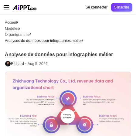
AiPPT Classic
AiPPT Flow
AiPPT Visual
Tarification
Modèles
Éducation
Ens
Se connecter
S'inscrire
Accueil
/
Modèles
/
Organigramme
/
Analyses de données pour infographies métier
/
Analyses de données pour infographies métier
Richard・
Aug 5, 2026