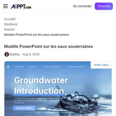
AiPPT Classic
AiPPT Flow
AiPPT Visual
Tarification
Modèles
Éducation
Ens
Se connecter
S'inscrire
Accueil
/
Modèles
/
Nature
/
Modèle PowerPoint sur les eaux souterraines
/
Modèle PowerPoint sur les eaux souterraines
Sophia・
Aug 6, 2026