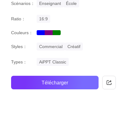
Scénarios：
Enseignant
École
Ratio：
16:9
Couleurs：
blue
purple
green
Styles：
Commercial
Créatif
Types：
AiPPT Classic
Télécharger