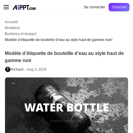
AiPPT Classic
AiPPT Flow
AiPPT Visual
Tarification
Modèles
Éducation
Ens
Se connecter
S'inscrire
Accueil
/
Modèles
/
Bordures et design
/
Modèle d’étiquette de bouteille d’eau au style haut de gamme noir
/
Modèle d’étiquette de bouteille d’eau au style haut de
gamme noir
Richard・
Aug 3, 2026