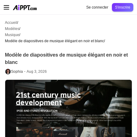
AiPPT Classic
AiPPT Flow
AiPPT Visual
Tarification
Modèles
Éducation
Ens
Se connecter
S'inscrire
Accueil
/
Modèles
/
Musique
/
Modèle de diapositives de musique élégant en noir et blanc
/
Modèle de diapositives de musique élégant en noir et
blanc
Sophia・
Aug 3, 2026