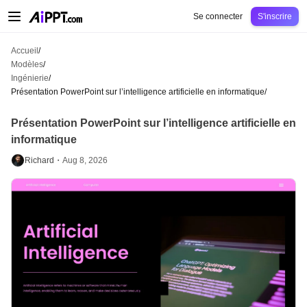
AiPPT Classic
AiPPT Flow
AiPPT Visual
Tarification
Modèles
Éducation
Ens
Se connecter
S'inscrire
Accueil
/
Modèles
/
Ingénierie
/
Présentation PowerPoint sur l’intelligence artificielle en informatique
/
Présentation PowerPoint sur l’intelligence artificielle en
informatique
Richard・
Aug 8, 2026