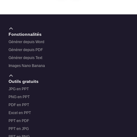
Fonctionnalités
Générer depuis Word
Générer depuis PDF
Générer depuis Text
Images Nano Banana
Outils gratuits
JPG en PPT
PNG en PPT
PDF en PPT
Excel en PPT
PPT en PDF
PPT en JPG
PPT en PNG