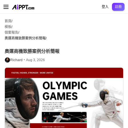
AiPPT Classic
AiPPT Flow
AiPPT Visual
定價
模板
教育
老師
大學
中學
中學
登入
註冊
首頁
/
模板
/
個案報告
/
奧運商機致勝案例分析簡報
/
奧運商機致勝案例分析簡報
Richard・
Aug 3, 2026