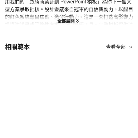
用我們的「致勝商業計劃 PowerPoint 模板」為你下一個大
型方案爭取批核。設計靈感來自冠軍的自信與動力，以醒目
的紅色系統奪目焦點、激發行動力。這是一套打造高影響力
全部展開
投資建議書或策略性方案簡報的終極工具。完整模板提供清
晰、合乎邏輯的架構，包含專頁闡述問題、提出解決方案、
成本與效益分析，以及預測投資回報（ROI）等，助你逐步
相關範本
查看全部
建構有力論據。以充分的氣勢與信念陳述你的主張，贏得關
鍵決策。
打造有說服力的商業計劃論點
呢個範本幫你打造一份令人無法忽視嘅商業方案。醒目嘅紅色主題
營造緊迫感同重要性，視覺上加強你嘅訊息。想贏到對方，最好用
清晰、精準、數據主導嘅敘述配合呢套有力嘅視覺設計。由一個具
說服力嘅問題陳述開始，循序漸進去到無可反駁嘅解決方案，等範
本帶住你鋪排整個論證。