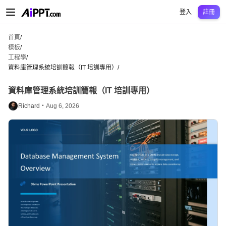
AiPPT Classic
AiPPT Flow
AiPPT Visual
定價
模板
教育
老師
大學
中學
中學
登入
註冊
首頁
/
模板
/
工程學
/
資料庫管理系統培訓簡報（IT 培訓專用）
/
資料庫管理系統培訓簡報（IT 培訓專用）
Richard・
Aug 6, 2026