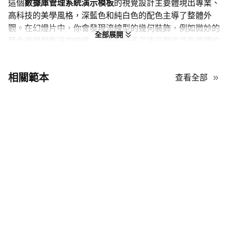
這個
數據庫管理系統演示模板
的視覺設計主要體現出專業、
高科技的美學風格，深藍色和純白色的配色主導了整體外
觀。在幻燈片中，你會發現流線型的幾何裝飾，例如微妙的
全部展開
藍色漸變和乾淨的線條，這些都賦予了演示現代且有條理的
感覺。佈局採用了結構化的網格系統，非常適合保持複雜信
息的整潔和易於理解。技術風格的圖標等裝飾元素打破了文
相關範本
查看全部
本的單調，但不會讓人分心。整體展示優先考慮清晰度，擁
有大量的留白和高對比度的標題，在深色背景下非常醒目。
如果你需要一個既權威又精緻的背景，這是個很好的選擇，
非常適合企業環境或需要乾淨、精緻外觀的技術深度演示。
打磨您的數據庫管理系統演示PPT模板
資料庫管理系統演示模板採用藍白高對比設計，利用簡潔的幾何形
狀和科技感圖標，營造出精緻的感覺。其結構化佈局為複雜數據提
供有序的背景，而流暢的漸變色和充足的白色空間確保視覺清晰。
以下提示，例如利用高對比調色板和將圖表與內置網格系統對齊，