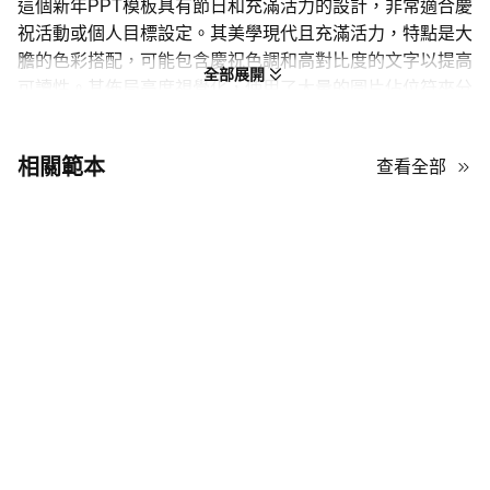
這個新年PPT模板具有節日和充滿活力的設計，非常適合慶
祝活動或個人目標設定。其美學現代且充滿活力，特點是大
膽的色彩搭配，可能包含慶祝色調和高對比度的文字以提高
全部展開
可讀性。其佈局高度視覺化，使用了大量的圖片佔位符來分
隔文字，保持觀眾的參與度。你會發現結構化列表幻燈片與
清晰的編號，以及更開放、創意的佈局，用於分享個人故事
相關範本
查看全部
或夢想。裝飾元素包括慶祝主題和像「新年快樂」這樣的主
題標題，貫穿整個幻燈片組，創造出一致且愉快的流程。如
果你想要一個感覺積極且有條理但不過於正式的模板，這是
個很好的選擇。它特別適合回顧、願景板或假日活動，在這
些場合中，你希望你的照片和里程碑成為焦點。
打磨你的新年PPT演示文稿
這個充滿活力的新年PPT模板結合了節日慶祝的美學和高度實用
的、以圖像為中心的佈局，專為視覺敘事而設計。其標誌性外觀特
徵是大膽的慶祝標題和均衡的網格系統，無縫地將個人攝影與結構