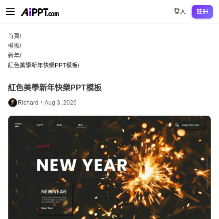
AiPPT Classic
AiPPT Flow
AiPPT Visual
定價
模板
教育
老師
大學
中學
中學
登入
註冊
首頁
/
模板
/
新年
/
紅色美學新年快樂PPT模板
/
紅色美學新年快樂PPT模板
Richard・
Aug 3, 2026