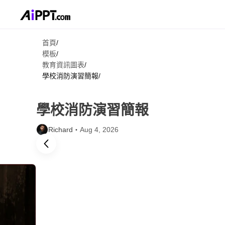
首頁
/
模板
/
教育資訊圖表
/
學校消防演習簡報
/
學校消防演習簡報
Richard・
Aug 4, 2026