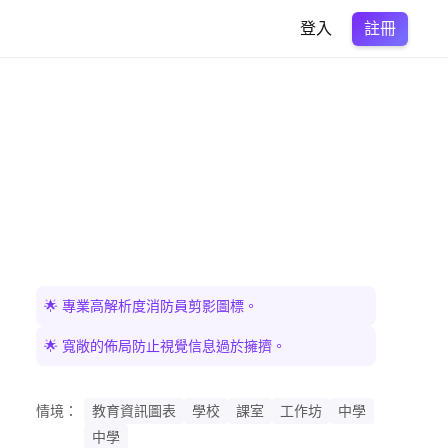
註冊
登入
🌟 專業高解析度消防員剪影圖標。
🌟 寬敞的佈局防止視覺信息過於擁擠。
情境：
教育資訊圖表
學校
課室
工作坊
中學
中學