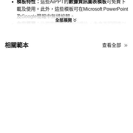
模板特性：
這些AiPPT的
數據資訊圖表模板
可免費下
載及使用。此外，這些模板可在Microsoft PowerPoint
及Google簡報中無縫編輯。
全部展開
內容概覽：
此檔案包含10張幻燈片，內含不同圖表以
展示數字變化趨勢，如長條圖、折線圖及圓餅圖。
模板設計：
這些模板均採用白色背景，搭配紫色元素
相關範本
查看全部
及素材。為營造極簡風格，這些幻燈片以清晰的版面
編排
方便快速掃描數據
。
使用場景：
你可以使用這些「數據資訊圖表」來
簡化
學生及專業人士的數據理解
、提升資訊記憶
、追蹤業
務銷售
及視覺化環境氣候變化
。
數字化最大化資訊圖表範本
此檔案中的資訊圖表採用模組化設計，配備多種圖表、折線圖及時
間順序佈局。其專業結構強調高對比度指標及清晰的每月追蹤，以
提升資訊記憶效果。為有效利用這些資源，您可參考以下四項建