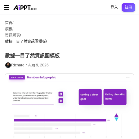
AiPPT Classic
AiPPT Flow
AiPPT Visual
定價
模板
教育
老師
大學
中學
中學
登入
註冊
首頁
/
模板
/
資訊圖表
/
數據一目了然資訊圖模板
/
數據一目了然資訊圖模板
Richard・
Aug 9, 2026