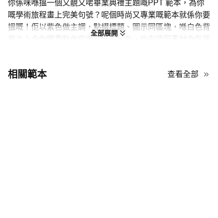
你係咪喺搵一個又靚又啱畢業典禮主題嘅PPT 範本，為你
嘅學術旅程畫上完美句號？呢個時尚又專業嘅範本就係你要
搵嘅！佢以紫色做主調，點綴標題、圖示同區塊，喺白色背
全部展開
景之上令你嘅重點內容更突出。另外，仲有唔同素材令每張
投影片都有新鮮感，例如顯示器模型、燈泡圖示同進度條。
無論你想用嚟做論文答辯，定係用作線上畢業簡報範本，都
相關範本
查看全部
一樣表現出色！而且你可以喺AiPPT免費使用，同時按你需
要自訂內容！由於投影片入面已經放咗部分相關內容，你仲
可以從中攞靈感，幫你構思自己嘅畢業簡報。
提供 15 張投影片，包含多種版面配置。
亦可於 PowerPoint、Google 簡報、Keynote 同
Canva 編輯。
下載包大小為 3.1MB，包含顯示嘅所有元素。
內附圖示、圖片、頁首、模型、圖形同醒目標題。
文字、圖片同形狀全部可完全自訂。
容易上手，就算係簡報新手都冇問題。