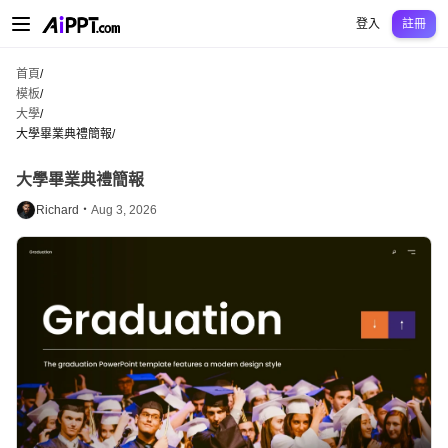
AiPPT Classic
AiPPT Flow
AiPPT Visual
定價
模板
教育
老師
大學
中學
中學
登入
註冊
首頁
/
模板
/
大學
/
大學畢業典禮簡報
/
大學畢業典禮簡報
Richard・
Aug 3, 2026