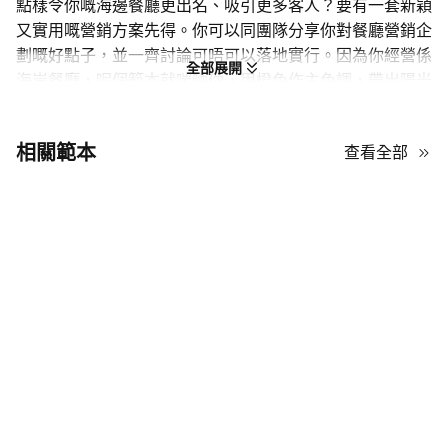
點樣令你嘅海邊餐廳更出名、吸引更多客人？要有一套新穎
又實用嘅營銷方案先得。你可以同團隊分享你對餐廳營銷企
劃嘅好點子，並一齊討論可唔可以落地實行。因為你經營係
全部展開
海岸餐廳，呢個範本就啱晒你，用橙色作主色調，帶出陽光
同沙灘嘅感覺。模組化版面亦方便你擺放每張投影片嘅內
容。此外，你仲可以加入餐廳相片，將呢套PPT展示畀投資
相關範本
查看全部
者，爭取裝修資金，幫你吸引更多新客同年輕客。
而家已有現成嘅海邊餐廳簡報PPT範本，點解唔即刻用，慳
番時間？喺AiPPT仲可以免費下載，並可於PowerPoint同
Google Slides自由自訂。
15張投影片，清楚向團隊同投資者展示你嘅餐廳營銷
計劃。
完美兼容PowerPoint、Google Slides、Keynote同
Canva。
1.53MB下載包包含範本中展示嘅所有元素。
內附背景、圖示、標題、圖形、模型圖同圖表。
高質感海邊圖片，增添高端質感。