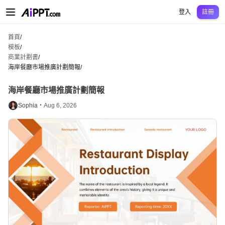
AiPPT Classic
AiPPT Flow
AiPPT Visual
定價
模板
教育
老師
大學
中學
中學
登入
註冊
首頁
/
模板
/
商業計劃書
/
海岸餐廳市場推廣計劃簡報
/
海岸餐廳市場推廣計劃簡報
Sophia・
Aug 6, 2026