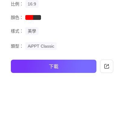
比例：
16:9
顏色：
red
black
樣式：
美學
類型：
AiPPT Classic
下載