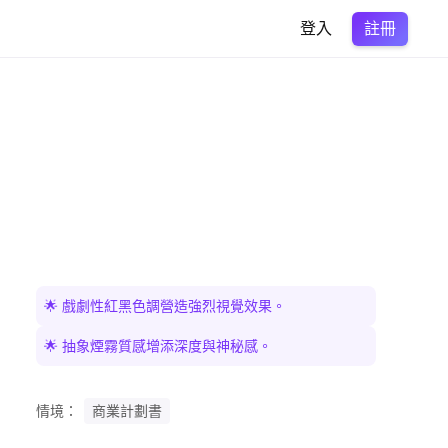
註冊
登入
🌟 戲劇性紅黑色調營造強烈視覺效果。
🌟 抽象煙霧質感增添深度與神秘感。
情境：
商業計劃書