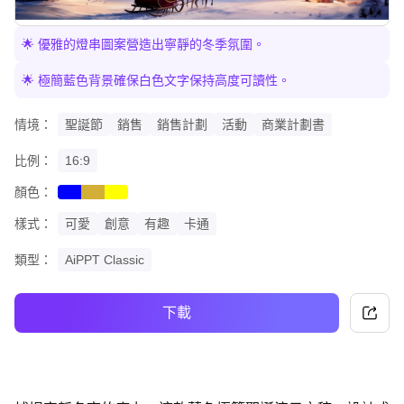
🌟 優雅的燈串圖案營造出寧靜的冬季氛圍。
🌟 極簡藍色背景確保白色文字保持高度可讀性。
情境：
聖誕節
銷售
銷售計劃
活動
商業計劃書
比例：
16:9
顏色：
blue
gold
yellow
樣式：
可愛
創意
有趣
卡通
類型：
AiPPT Classic
下載