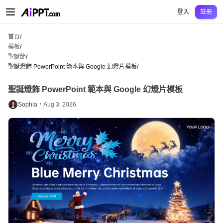
AiPPT Classic
AiPPT Flow
AiPPT Visual
定價
模板
教育
老師
大學
中學
中學
登入
註冊
首頁
/
模板
/
聖誕節
/
聖誕燈飾 PowerPoint 範本與 Google 幻燈片模板
/
聖誕燈飾 PowerPoint 範本與 Google 幻燈片模板
Sophia・
Aug 3, 2026