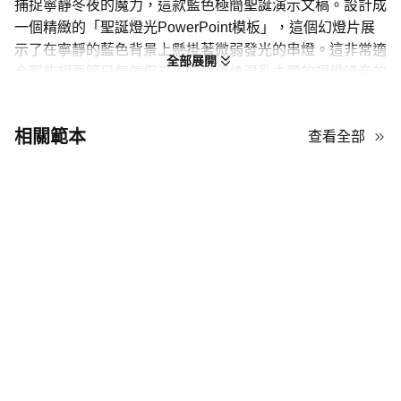
捕捉寧靜冬夜的魔力，這款藍色極簡聖誕演示文稿。設計成
一個精緻的「聖誕燈光PowerPoint模板」，這個幻燈片展
示了在寧靜的藍色背景上懸掛著微弱發光的串燈。這非常適
全部展開
合那些想要節日氣氛但又不想要傳統混亂主題的視覺噪音的
人。非常適合用於節日問候、教堂服務或優雅的冬季活動策
劃，這個佈局確保您的內容在溫柔、優雅的照明中明亮而清
相關範本
查看全部
晰地展示。
有效地照亮你的假期幻燈片
為了最大化這個聖誕燈光PowerPoint模板的美感，請專注於深藍色
背景與內容之間的對比。燈串圖案作為精緻的框架，所以請保持文
字居中，以免遮蓋光芒。使用這個極簡主題時，簡單是關鍵；避免
在幻燈片上堆砌過多圖片。讓“燈光”呼吸，以保持整個演示文稿中那
種優雅的冬夜氛圍。
使用亮白色字體以達到最大視覺對比效果