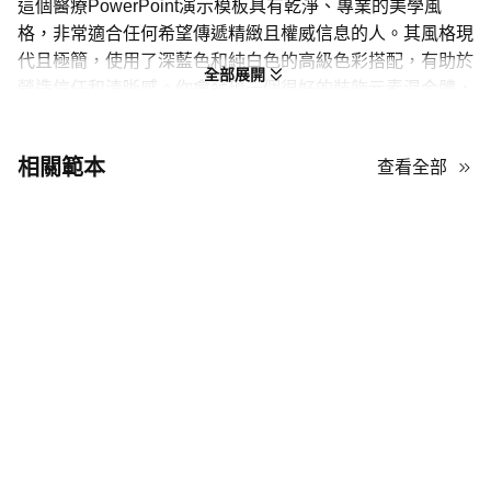
這個醫療PowerPoint演示模板具有乾淨、專業的美學風
格，非常適合任何希望傳遞精緻且權威信息的人。其風格現
代且極簡，使用了深藍色和純白色的高級色彩搭配，有助於
全部展開
營造信任和清晰感。你會發現一個很好的裝飾元素混合體，
既能保持幻燈片的吸引力又不會分散注意力。它使用高質量
的佔位符圖像和時尚的圖標來分隔文字密集的部分。其最佳
相關範本
查看全部
特點之一是清晰的視覺層次結構，使用粗體字體和編號列表
來引導觀眾輕鬆理解複雜信息。如果你需要一個看起來“高
級”且組織良好但仍然易於自定義的模板，這是你下一個大
項目的絕佳選擇！
醫療PowerPoint演示的策略設計技巧
這個醫療PowerPoint演示模板以高端醫療美學脫穎而出，融合了值
得信賴的淺藍色調和精緻的數據驅動佈局。其架構通過專業圖標、
明確的網格系統和策略性的白色空間來優先考慮清晰度，確保您的
視覺效果保持焦點。要最大化這個設計的影響力，請遵循以下6個基