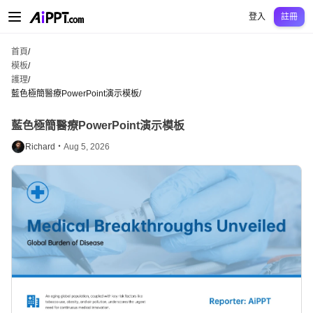
AiPPT Classic
AiPPT Flow
AiPPT Visual
定價
模板
教育
老師
大學
中學
中學
登入
註冊
首頁
/
模板
/
護理
/
藍色極簡醫療PowerPoint演示模板
/
藍色極簡醫療PowerPoint演示模板
Richard・
Aug 5, 2026