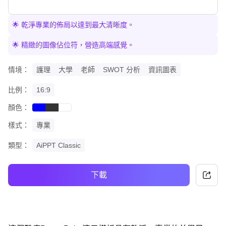
🌟 乾淨專業的佈局以達到最大清晰度。
🌟 精緻的圖像佔位符，營造高端感覺。
情境：
護理
大學
老師
SWOT 分析
資訊圖表
比例：
16:9
顏色：
blue
black
white
樣式：
專業
類型：
AiPPT Classic
下載