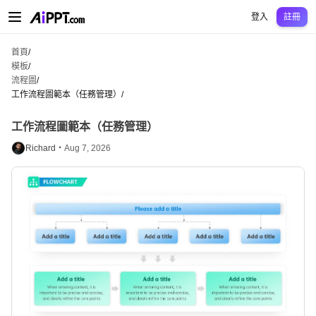
AiPPT Classic
AiPPT Flow
AiPPT Visual
定價
模板
教育
老師
大學
中學
中學
登入
註冊
首頁
/
模板
/
流程圖
/
工作流程圖範本（任務管理）
/
工作流程圖範本（任務管理）
Richard・
Aug 7, 2026