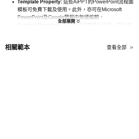
Template Property:
這些AiPPT的PowerPoint流程圖
模板可免費下載及使用。此外，亦可在Microsoft
PowerPoint及Google簡報中無縫編輯。
全部展開
Content Overview:
流程圖透過視覺化流程，提升清
晰度，識別瓶頸，並確保邏輯一致性。此檔案提供10
款不同形狀及層級的流程圖。
相關範本
查看全部
Template Design:
這些流程圖採用清新簡潔的藍色及
綠色色調。你亦會見到多種形狀，如矩形、圓形及箭
咀，用以代表不同階段。
Use Cases:
無論你是工程師或學生，都可於項目規
劃、故障排除或培訓時使用這些流程圖PPT模板，以
視覺化步驟、識別低效率及簡化複雜決策。
PowerPoint 模板流程圖最佳實踐
這些PowerPoint流程圖範本強調清晰且多節點的層級結構及對稱排
列，以促進無縫的數據視覺化。其極簡架構依賴精確的空間分佈及