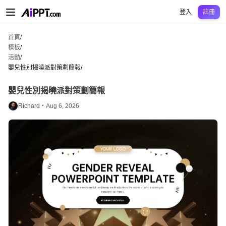
AiPPT Classic
AiPPT Flow
AiPPT Visual
定價
模板
教育
老師
大學
中學
中學
登入
註冊
首頁
/
模板
/
活動
/
嬰兒性別揭曉派對策劃簡報
/
嬰兒性別揭曉派對策劃簡報
Richard・
Aug 6, 2026