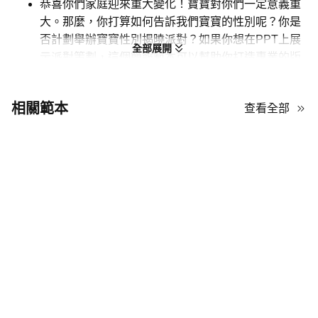
恭喜你們家庭迎來重大變化！寶寶對你們一定意義重
大。那麼，你打算如何告訴我們寶寶的性別呢？你是
否計劃舉辦寶寶性別揭曉派對？如果你想在PPT上展
全部展開
示派對策劃，這個簡報範本可以幫助你打造專業的版
面設計。它完美平衡了文字與圖片，豐富卻不凌亂。
因此，你可以清晰地說明活動策劃，同時用圖片讓簡
相關範本
查看全部
報更親切易懂。
在這個派對上將擁有寶寶的喜悅傳遞給每一位賓客！
使用這個在AiPPT上的寶寶派對及性別揭曉
PowerPoint範本，策劃一些有趣的活動，讓賓客自然
地知道你寶寶的性別。
定制嬰兒性別揭曉派對PPT的策略技巧
這個動態簡報範本結合了醒目的高對比背景與策略性擺放的圖片區
塊，以及為現代活動策劃量身打造的平衡設計元素。它具備清晰的
結構框架和多功能的版面組合，優雅地將注意力引導至您的媒體內