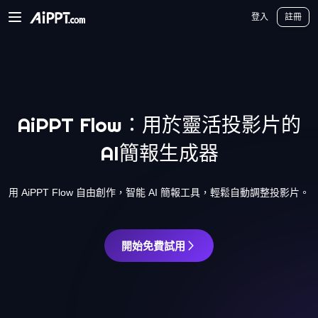
AiPPT Classic
AiPPT Flow
AiPPT Visual
定價
模板
教育
老師
大學
中學
中學
登入
註冊
AiPPT Flow：用於靈活投影片的
AI簡報生成器
用 AiPPT Flow 自由創作，智能 AI 簡報工具，輕鬆自動調整投影片。
開始免費試用