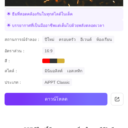
🌟 ธีมที่สอดคล้องกันในทุกสไลด์ในเด็ค
🌟 บรรยากาศที่เป็นมืออาชีพแต่เต็มไปด้วยพลังตลอดเวลา
สถานการณ์จำลอง：
ปีใหม่
ครอบครัว
อีเวนต์
ห้องเรียน
อัตราส่วน：
16:9
สี：
red
black
gold
สไตล์：
มินิมอลิสต์
เอสเททิก
ประเภท：
AiPPT Classic
ดาวน์โหลด