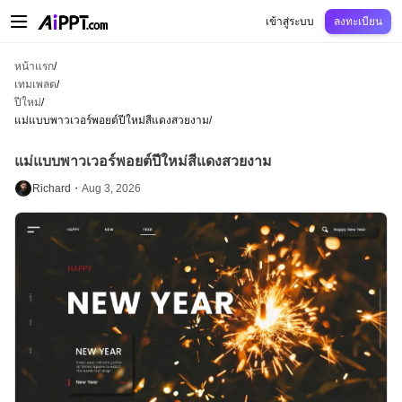
AiPPT Classic
AiPPT Flow
AiPPT Visual
การกำหนดราคา
เทมเพลต
การศึกษ
เข้าสู่ระบบ
ลงทะเบียน
หน้าแรก
/
เทมเพลต
/
ปีใหม่
/
แม่แบบพาวเวอร์พอยต์ปีใหม่สีแดงสวยงาม
/
แม่แบบพาวเวอร์พอยต์ปีใหม่สีแดงสวยงาม
Richard・
Aug 3, 2026