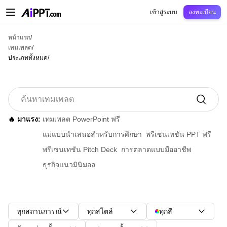
AiPPT Classic
AiPPT Flow
AiPPT Visual
การกำหนดราคา
เทมเพลต
การศึกษ
เข้าสู่ระบบ
ลงทะเบียน
หน้าแรก
/
เทมเพลต
/
ประเภททั้งหมด
/
🔥 มาแรง:
เทมเพลต PowerPoint ฟรี
แม่แบบนำเสนอสำหรับการศึกษา
พรีเซนเทชัน PPT ฟรี
พรีเซนเทชัน Pitch Deck
การตลาดแบบมืออาชีพ
ธุรกิจแนวมินิมอล
ทุกสถานการณ์
ทุกสไตล์
ทุกสี