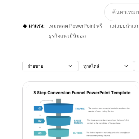
🔥 มาแรง:
เทมเพลต PowerPoint ฟรี
แม่แบบนำเส
ธุรกิจแนวมินิมอล
ฝ่ายขาย
ทุกสไตล์