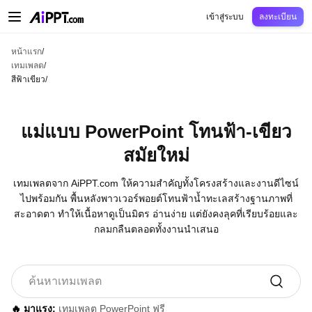
AiPPT Classic
AiPPT Flow
AiPPT Visual
การกำหนดราคา
เทมเพลต
การศึกษ
เข้าสู่ระบบ
ลงทะเบียน
หน้าแรก
/
เทมเพลต
/
สีฟ้าเขียว
/
แม่แบบ PowerPoint โทนฟ้า-เขียว
สมัยใหม่
เทมเพลตจาก AiPPT.com ให้ความสำคัญทั้งโครงสร้างและงานดีไซน์
ไปพร้อมกัน พื้นหลังพาวเวอร์พอยต์โทนฟ้าน้ำทะเลสร้างฐานภาพที่
สะอาดตา ทำให้เนื้อหาดูเป็นมิตร อ่านง่าย แต่ยังคงลุคที่เรียบร้อยและ
กลมกลืนตลอดทั้งงานนำเสนอ
🔥 มาแรง:
เทมเพลต PowerPoint ฟรี