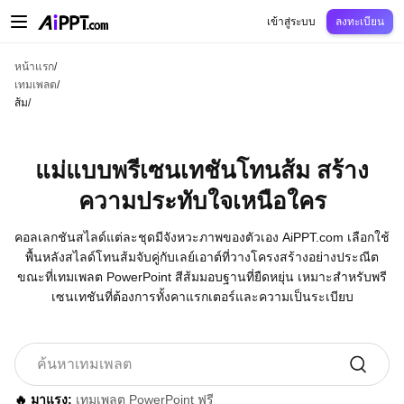
AiPPT Classic
AiPPT Flow
AiPPT Visual
การกำหนดราคา
เทมเพลต
การศึกษ
เข้าสู่ระบบ
ลงทะเบียน
หน้าแรก
/
เทมเพลต
/
ส้ม
/
แม่แบบพรีเซนเทชันโทนส้ม สร้าง
ความประทับใจเหนือใคร
คอลเลกชันสไลด์แต่ละชุดมีจังหวะภาพของตัวเอง AiPPT.com เลือกใช้
พื้นหลังสไลด์โทนส้มจับคู่กับเลย์เอาต์ที่วางโครงสร้างอย่างประณีต
ขณะที่เทมเพลต PowerPoint สีส้มมอบฐานที่ยืดหยุ่น เหมาะสำหรับพรี
เซนเทชันที่ต้องการทั้งคาแรกเตอร์และความเป็นระเบียบ
🔥 มาแรง:
เทมเพลต PowerPoint ฟรี