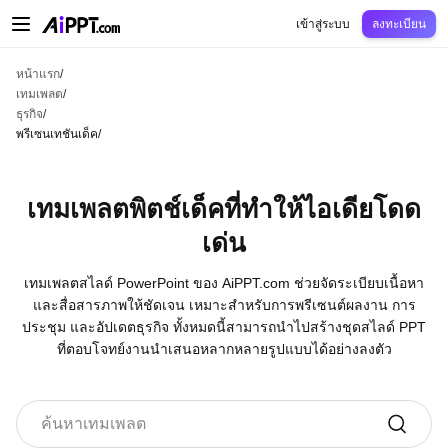
AiPPT Classic
AiPPT Flow
AiPPT Visual
การกำหนดราคา
เทมเพลต
การศึกษ
เข้าสู่ระบบ
ลงทะเบียน
หน้าแรก
/
เทมเพลต
/
ธุรกิจ
/
พรีเซนเทชันเด็ค
/
เทมเพลตพิตช์เด็คที่ทำให้ไอเดียโดด
เด่น
เทมเพลตสไลด์ PowerPoint ของ AiPPT.com ช่วยจัดระเบียบเนื้อหา
และสื่อสารภาพให้ชัดเจน เหมาะสำหรับการพรีเซนต์ผลงาน การ
ประชุม และอัปเดตธุรกิจ ทั้งหมดนี้สามารถนำไปสร้างชุดสไลด์ PPT
ที่ตอบโจทย์งานนำเสนอหลากหลายรูปแบบได้อย่างลงตัว