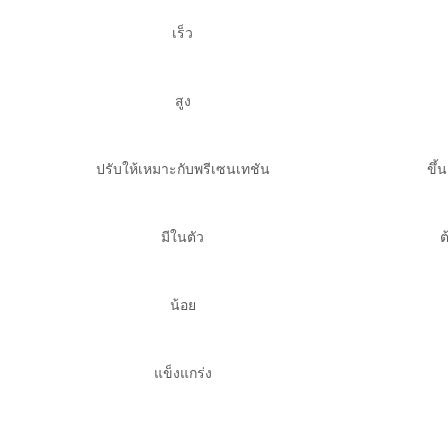
เร็ว
สูง
ปรับให้เหมาะกับพรีเซนเทชัน
ขึ้
มีในตัว
ต
น้อย
แข็งแกร่ง