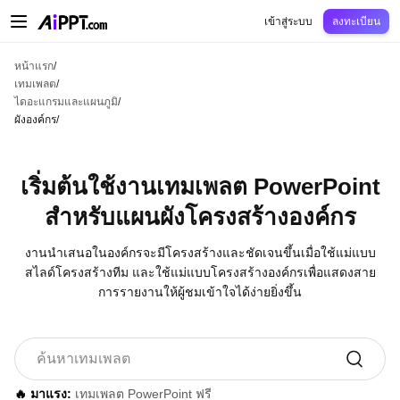
AiPPT Classic
AiPPT Flow
AiPPT Visual
การกำหนดราคา
เทมเพลต
การศึกษ
เข้าสู่ระบบ
ลงทะเบียน
หน้าแรก
/
เทมเพลต
/
ไดอะแกรมและแผนภูมิ
/
ผังองค์กร
/
เริ่มต้นใช้งานเทมเพลต PowerPoint
สำหรับแผนผังโครงสร้างองค์กร
งานนำเสนอในองค์กรจะมีโครงสร้างและชัดเจนขึ้นเมื่อใช้แม่แบบ
สไลด์โครงสร้างทีม และใช้แม่แบบโครงสร้างองค์กรเพื่อแสดงสาย
การรายงานให้ผู้ชมเข้าใจได้ง่ายยิ่งขึ้น
🔥 มาแรง:
เทมเพลต PowerPoint ฟรี