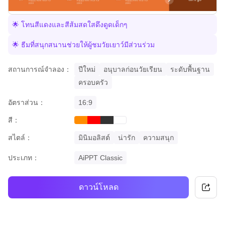
🌟 โทนสีแดงและสีส้มสดใสดึงดูดเด็กๆ
🌟 ธีมที่สนุกสนานช่วยให้ผู้ชมวัยเยาว์มีส่วนร่วม
สถานการณ์จำลอง：
ปีใหม่
อนุบาลก่อนวัยเรียน
ระดับพื้นฐาน
ครอบครัว
อัตราส่วน：
16:9
สี：
orange
red
black
white
สไตล์：
มินิมอลิสต์
น่ารัก
ความสนุก
ประเภท：
AiPPT Classic
ดาวน์โหลด