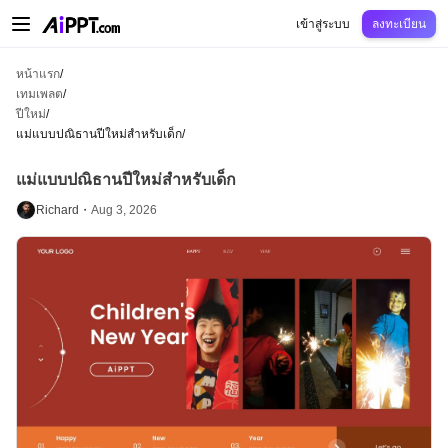
AiPPT Classic
AiPPT Flow
AiPPT Visual
การกำหนดราคา
เทมเพลต
การศึกษ
เข้าสู่ระบบ
ลงทะเบียน
หน้าแรก
/
เทมเพลต
/
ปีใหม่
/
แม่แบบปณิธานปีใหม่สำหรับเด็ก
/
แม่แบบปณิธานปีใหม่สำหรับเด็ก
Richard・
Aug 3, 2026