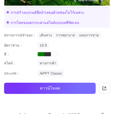
🌟 การสร้างแบรนด์ที่สม่ำเสมอด้วยช่องโลโก้เฉพาะ
🌟 การไหลของตรรกะผ่านสไลด์แบ่งบทที่ชัดเจน
สถานการณ์จำลอง：
เดินทาง
การพยาบาล
แผนการขาย
อัตราส่วน：
16:9
สี：
green
black
white
สไตล์：
ทางการค้า
ประเภท：
AiPPT Classic
ดาวน์โหลด