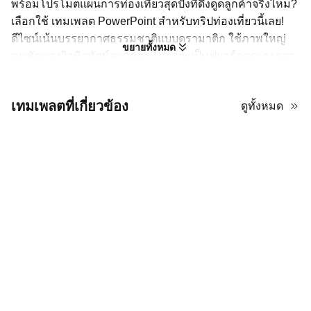
พร้อมโปรโมตแผนการท่องเที่ยวสุดปังที่ดึงดูดลูกค้าจริงไหม?
เลือกใช้ เทมเพลต PowerPoint สำหรับทริปท่องเที่ยวนี้เลย!
ดีไซน์เน้นบรรยากาศธรรมชาติแบบดรามาติก ใช้ภาพใหญ่
ขยายทั้งหมด
คมชัดของวิวทิวทัศน์สะกดตา ไม่ว่าจะเป็นฟยอร์ดตระการตา
ชายฝั่งแดดจัด หรือภูเขาหิมะปกคลุม หากแพลนทริปขึ้นเขา
หรือเที่ยวเกาะ ก็สลับรูปภาพพรีเซ็ตได้ตามใจ เพราะเทมเพลต
เทมเพลตที่เกี่ยวข้อง
ดูทั้งหมด
นี้ปรับแต่งได้เต็มที่ อีกทั้งเลย์เอาต์ยังมีสารบัญชัดเจน พร้อม
หัวข้อใหญ่มีเลขกำกับ อ่านง่ายและไล่ดูได้รวดเร็ว
เตรียมพรีเซนเทชันท่องเที่ยวให้พร้อมสำหรับลูกค้าด้วยสไลด์
ชุดนี้! สไตล์ธรรมชาติและโครงสร้างที่สะอาดตา ช่วยเป็นฐาน
ที่ดีให้กับคอนเทนต์ของคุณ อีกทั้งยังเหมาะสำหรับงานพิมพ์
ดาวน์โหลดได้ฟรีที่ AiPPT ตอนนี้เลย!
15 สไลด์นำเสนอแผนการท่องเที่ยวสุดว้าวและแข่งขัน
ได้ พร้อมภาพประกอบ
แก้ไขได้ใน PowerPoint, Google Slides, Keynote และ
Canva
ทุกองค์ประกอบถูกรวมไว้ในแพ็กดาวน์โหลดขนาด