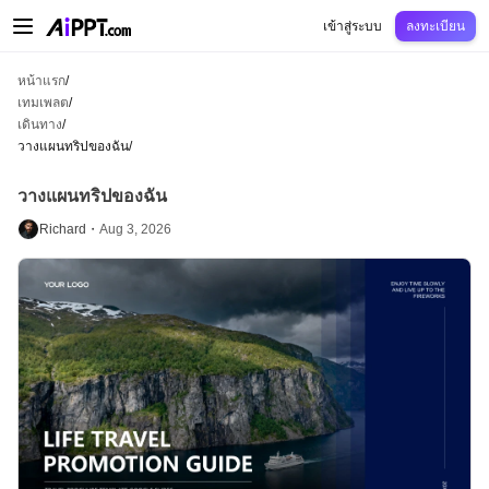
AiPPT Classic
AiPPT Flow
AiPPT Visual
การกำหนดราคา
เทมเพลต
การศึกษ
เข้าสู่ระบบ
ลงทะเบียน
หน้าแรก
/
เทมเพลต
/
เดินทาง
/
วางแผนทริปของฉัน
/
วางแผนทริปของฉัน
Richard・
Aug 3, 2026