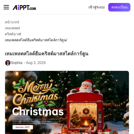
AiPPT Classic
AiPPT Flow
AiPPT Visual
การกำหนดราคา
เทมเพลต
การศึกษ
เข้าสู่ระบบ
ลงทะเบียน
หน้าแรก
/
เทมเพลต
/
คริสต์มาส
/
เทมเพลตสไลด์ธีมคริสต์มาสสไตล์การ์ตูน
/
เทมเพลตสไลด์ธีมคริสต์มาสสไตล์การ์ตูน
Sophia・
Aug 3, 2026