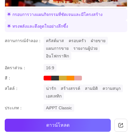
🌟 กรอบการวางแผนกิจกรรมที่ชัดเจนและมีโครงสร้าง
🌟 ทรงพลังและดึงดูดใจอย่างลึกซึ้ง
สถานการณ์จำลอง：
คริสต์มาส
ครอบครัว
ฝ่ายขาย
แผนการขาย
รายงานผู้ป่วย
อินโฟกราฟิก
อัตราส่วน：
16:9
สี：
red
black
gold
orange
pastel
สไตล์：
น่ารัก
สร้างสรรค์
สามมิติ
ความสนุก
เอสเททิก
ประเภท：
AiPPT Classic
ดาวน์โหลด