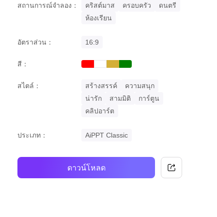
สถานการณ์จำลอง：
คริสต์มาส
ครอบครัว
ดนตรี
ห้องเรียน
อัตราส่วน：
16:9
สี：
red
gold
green
white
สไตล์：
สร้างสรรค์
ความสนุก
น่ารัก
สามมิติ
การ์ตูน
คลิปอาร์ต
ประเภท：
AiPPT Classic
ดาวน์โหลด