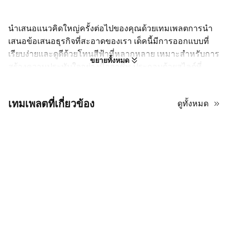
นำเสนอแนวคิดใหญ่ครั้งต่อไปของคุณด้วยเทมเพลตการนำ
เสนอข้อเสนอธุรกิจที่สะอาดของเรา เด็คนี้มีการออกแบบที่
เรียบง่ายและดูดีด้วยโทนสีฟ้าที่หลากหลาย เหมาะสำหรับการ
ขยายทั้งหมด
สร้างความประทับใจอย่างมืออาชีพ ประกอบด้วยสไลด์ที่
จำเป็นทั้งหมดที่คุณต้องการ: บทนำ, คำชี้แจงปัญหา, ข้อเสนอ
แนะ, ไทม์ไลน์, งบประมาณ, และภาพรวมของทีม เหมาะ
เทมเพลตที่เกี่ยวข้อง
ดูทั้งหมด
สำหรับการเสนอขายธุรกิจหรือข้อเสนอให้กับลูกค้า เทมเพลต
ฟรีนี้ช่วยให้คุณสื่อสารวิสัยทัศน์ของคุณด้วยความมั่นใจและ
ชัดเจน
เปลี่ยนความคิดของคุณให้เป็นการนำ
เสนอโครงการที่ชนะเลิศ
ข้อเสนอที่ยอดเยี่ยมทำมากกว่าการนำเสนอข้อเท็จจริง มันสร้างความ
ไว้วางใจและสร้างแรงบันดาลใจในการดำเนินการ แม่แบบนี้ให้พื้น