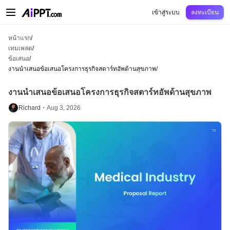
AiPPT Classic
AiPPT Flow
AiPPT Visual
การกำหนดราคา
เทมเพลต
การศึกษ
เข้าสู่ระบบ
ลงทะเบียน
หน้าแรก
/
เทมเพลต
/
ข้อเสนอ
/
งานนำเสนอข้อเสนอโครงการธุรกิจสตาร์ทอัพด้านสุขภาพ
/
งานนำเสนอข้อเสนอโครงการธุรกิจสตาร์ทอัพด้านสุขภาพ
Richard・
Aug 3, 2026