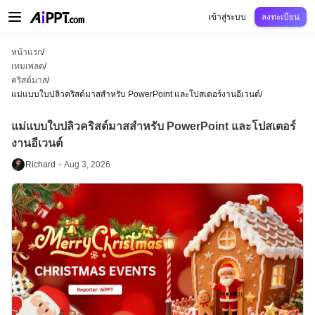
AiPPT Classic
AiPPT Flow
AiPPT Visual
การกำหนดราคา
เทมเพลต
การศึกษ
เข้าสู่ระบบ
ลงทะเบียน
หน้าแรก
/
เทมเพลต
/
คริสต์มาส
/
แม่แบบใบปลิวคริสต์มาสสำหรับ PowerPoint และโปสเตอร์งานอีเวนต์
/
แม่แบบใบปลิวคริสต์มาสสำหรับ PowerPoint และโปสเตอร์
งานอีเวนต์
Richard・
Aug 3, 2026