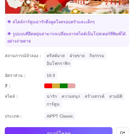
🌟 สไตล์การ์ตูนน่ารักดึงดูดใจครอบครัวและเด็กๆ
🌟 รูปแบบที่ยืดหยุ่นสามารถเปลี่ยนจากสไลด์เป็นโปสเตอร์ที่พิมพ์ได้
อย่างง่ายดาย
สถานการณ์จำลอง：
คริสต์มาส
ฝ่ายขาย
กิจกรรม
อินโฟกราฟิก
อัตราส่วน：
16:9
สี：
red
gold
green
pastel
สไตล์：
น่ารัก
ความสนุก
สร้างสรรค์
สามมิติ
การ์ตูน
ประเภท：
AiPPT Classic
ดาวน์โหลด