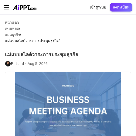
AiPPT Classic
AiPPT Flow
AiPPT Visual
การกำหนดราคา
เทมเพลต
การศึกษ
เข้าสู่ระบบ
ลงทะเบียน
หน้าแรก
/
เทมเพลต
/
แผนธุรกิจ
/
แม่แบบสไลด์วาระการประชุมธุรกิจ
/
แม่แบบสไลด์วาระการประชุมธุรกิจ
Richard・
Aug 5, 2026