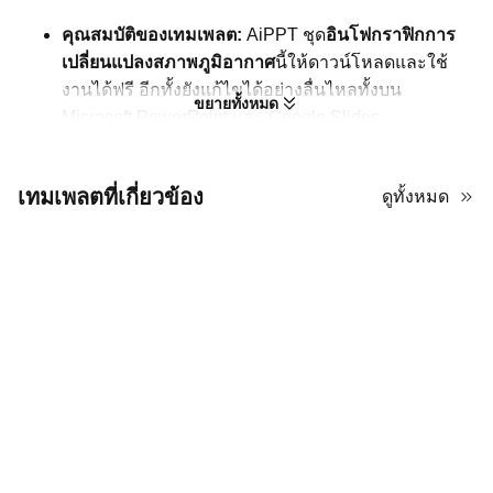
คุณสมบัติของเทมเพลต:
AiPPT ชุด
อินโฟกราฟิกการ
เปลี่ยนแปลงสภาพภูมิอากาศ
นี้ให้ดาวน์โหลดและใช้
งานได้ฟรี อีกทั้งยังแก้ไขได้อย่างลื่นไหลทั้งบน
ขยายทั้งหมด
Microsoft PowerPoint และ Google Slides
ภาพรวมเนื้อหา:
กำลังมองหาอินโฟกราฟิกมืออาชีพ
สำหรับสไลด์หัวข้อการเปลี่ยนแปลงสภาพภูมิอากาศอยู่
เทมเพลตที่เกี่ยวข้อง
ดูทั้งหมด
ไหม? ไฟล์นี้มีอินโฟกราฟิกสวยงาม 10 แบบให้คุณเลือก
ใช้
การออกแบบเทมเพลต:
เทมเพลตนี้โดดเด่นด้วยสไตล์
เน้นข้อมูล ผสานองค์ประกอบไทม์ไลน์และตัวบ่งชี้
เปอร์เซ็นต์ ใช้พาเลตสีฟ้าใสและสีเขียวน้ำทะเลเพื่อสื่อ
ถึงธีมสิ่งแวดล้อม
กรณีการใช้งาน:
อินโฟกราฟิกเหล่านี้เหมาะกับรายงาน
ความยั่งยืน งานพรีเซนเทชั่นงานวิจัยด้านสภาพภูมิ
อากาศ แคมเปญสร้างการรับรู้การอนุรักษ์ ข้อเสนอเชิง
นโยบายสีเขียว และบทเรียนวิชานิเวศวิทยาในชั้นเรียน