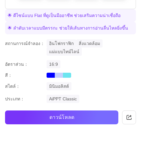
🌟 ดีไซน์แบบ Flat ที่ดูเป็นมืออาชีพ ช่วยเสริมความน่าเชื่อถือ
🌟 ลำดับเวลาแบบมีตรรกะ ช่วยให้เส้นทางการอ่านลื่นไหลยิ่งขึ้น
สถานการณ์จำลอง：
อินโฟกราฟิก
สิ่งแวดล้อม
แม่แบบไทม์ไลน์
อัตราส่วน：
16:9
สี：
blue
gradient
cyan
สไตล์：
มินิมอลิสต์
ประเภท：
AiPPT Classic
ดาวน์โหลด