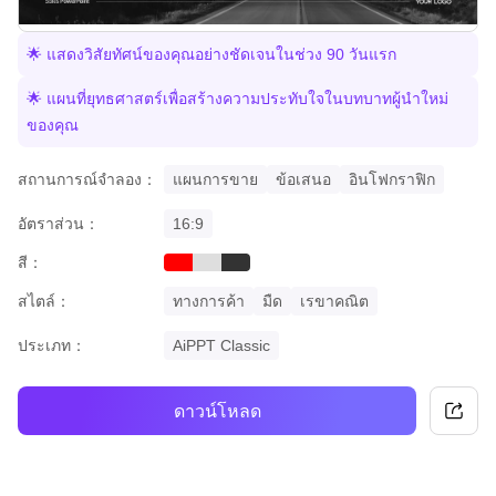
🌟 แสดงวิสัยทัศน์ของคุณอย่างชัดเจนในช่วง 90 วันแรก
🌟 แผนที่ยุทธศาสตร์เพื่อสร้างความประทับใจในบทบาทผู้นำใหม่
ของคุณ
สถานการณ์จำลอง：
แผนการขาย
ข้อเสนอ
อินโฟกราฟิก
อัตราส่วน：
16:9
สี：
red
grey
black
สไตล์：
ทางการค้า
มืด
เรขาคณิต
ประเภท：
AiPPT Classic
ดาวน์โหลด