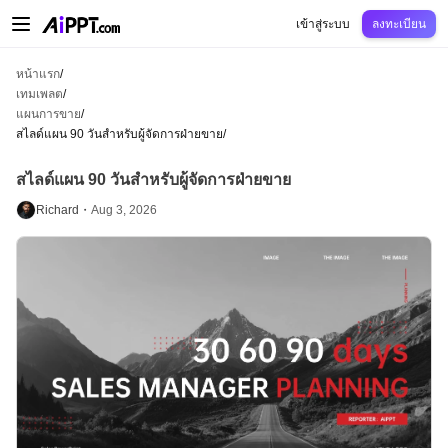
AiPPT Classic
AiPPT Flow
AiPPT Visual
การกำหนดราคา
เทมเพลต
การศึกษ
เข้าสู่ระบบ
ลงทะเบียน
หน้าแรก
/
เทมเพลต
/
แผนการขาย
/
สไลด์แผน 90 วันสำหรับผู้จัดการฝ่ายขาย
/
สไลด์แผน 90 วันสำหรับผู้จัดการฝ่ายขาย
Richard・
Aug 3, 2026