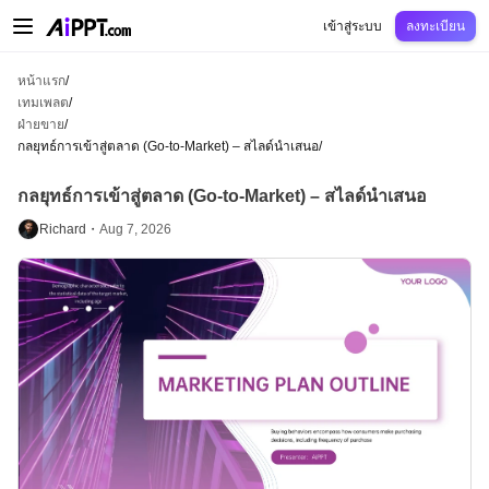
AiPPT Classic
AiPPT Flow
AiPPT Visual
การกำหนดราคา
เทมเพลต
การศึกษ
เข้าสู่ระบบ
ลงทะเบียน
หน้าแรก
/
เทมเพลต
/
ฝ่ายขาย
/
กลยุทธ์การเข้าสู่ตลาด (Go-to-Market) – สไลด์นำเสนอ
/
กลยุทธ์การเข้าสู่ตลาด (Go-to-Market) – สไลด์นำเสนอ
Richard・
Aug 7, 2026