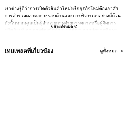
เราต่างรู้ดีว่าการเปิดตัวสินค้าใหม่หรือธุรกิจใหม่ต้องอาศัย
การสำรวจตลาดอย่างรอบด้านและการพิจารณาอย่างถี่ถ้วน
ดังนั้นหากคุณเป็นผู้อำนวยการฝ่ายการตลาดหรือผู้จัดการ
ขยายทั้งหมด
ผลิตภัณฑ์ คุณอาจต้องจัดทำกลยุทธ์การออกสู่ตลาดที่ครบ
ถ้วนและน่าเชื่อถือ แน่นอนว่าคุณทำได้! แสดงศักยภาพนั้นให้
หัวหน้าเห็นอย่างมั่นใจด้วย เทมเพลตพรีเซนเทชั่นกลยุทธ์การ
เทมเพลตที่เกี่ยวข้อง
ดูทั้งหมด
ตลาด ชุดนี้ สไลด์ที่ยืดหยุ่นหลากหลายจะเป็นโครงให้คุณวาง
เป้าหมาย กลุ่มเป้าหมาย และการวิเคราะห์คู่แข่งโดยไม่ทำให้
ผู้ชมเบื่อกับเลย์เอาต์ซ้ำๆ แถมการใช้สีม่วงเป็นโทนหลักยังทำ
ให้พรีเซนเทชั่นสะดุดตาอีกด้วย
สร้างงานพรีเซนเทชั่นกลยุทธ์การตลาดที่น่าเชื่อถือและดึงดูด
ใจด้วยเทมเพลตนี้! ดีไซน์ไม่เพียงสวยสะดุดตา แต่ยังใช้งานได้
จริง ใช้บน AiPPT ได้ฟรีโดยไม่ต้องกังวลเรื่องลิขสิทธิ์
มีเลย์เอาต์หลากหลายและทรัพยากรมากมายรวมอยู่ใน
15 สไลด์
ใช้งานร่วมกับ PowerPoint, Google Slides, Keynote