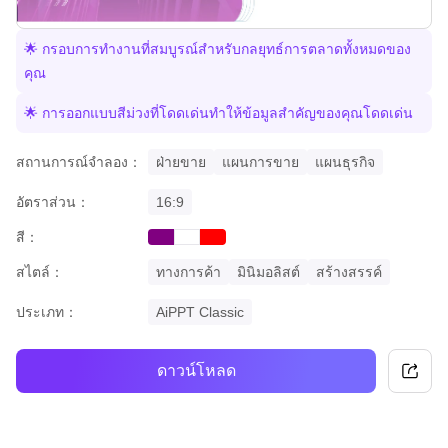
🌟 กรอบการทำงานที่สมบูรณ์สำหรับกลยุทธ์การตลาดทั้งหมดของ
คุณ
🌟 การออกแบบสีม่วงที่โดดเด่นทำให้ข้อมูลสำคัญของคุณโดดเด่น
สถานการณ์จำลอง：
ฝ่ายขาย
แผนการขาย
แผนธุรกิจ
อัตราส่วน：
16:9
สี：
purple
red
white
สไตล์：
ทางการค้า
มินิมอลิสต์
สร้างสรรค์
ประเภท：
AiPPT Classic
ดาวน์โหลด