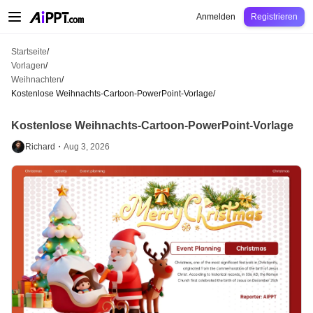
AiPPT Classic
AiPPT Flow
AiPPT Visual
Preise
Vorlagen
Bildung
Lehrkraft
U
Anmelden
Registrieren
Startseite
/
Vorlagen
/
Weihnachten
/
Kostenlose Weihnachts-Cartoon-PowerPoint-Vorlage
/
Kostenlose Weihnachts-Cartoon-PowerPoint-Vorlage
Richard・
Aug 3, 2026