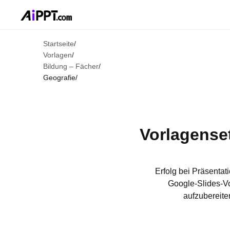
Startseite
/
Vorlagen
/
Bildung – Fächer
/
Geografie
/
Vorlagenset
Erfolg bei Präsentat
Google-Slides-Vo
aufzubereite