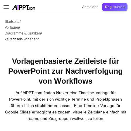
AiPPT Classic
AiPPT Flow
AiPPT Visual
Preise
Vorlagen
Bildung
Lehrkraft
U
Anmelden
Registrieren
Startseite
/
Vorlagen
/
Diagramme & Grafiken
/
Zeitachsen-Vorlagen
/
Vorlagenbasierte Zeitleiste für
PowerPoint zur Nachverfolgung
von Workflows
Auf AiPPT.com finden Nutzer eine Timeline-Vorlage für
PowerPoint, mit der sich wichtige Termine und Projektphasen
übersichtlich strukturieren lassen. Eine Timeline-Vorlage für
Google Slides ermöglicht es zudem, visuelle Zeitpläne einfach mit
Teams und Zielgruppen weltweit zu teilen.